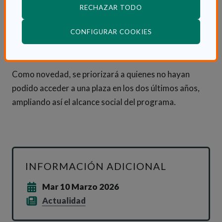
destinadas a cuidadores no profesionales de
RECHAZAR TODO
personas dependientes, reconociendo la necesidad
(ABRE EN VENTANA
CONFIGURAR COOKIES
de descanso y autocuidado de quienes desempeñan
esta labor.
Como novedad, se priorizará a quienes no hayan
podido acceder a una plaza en los dos últimos años,
ampliando así el alcance social del programa.
INFORMACIÓN ADICIONAL
Mar 10 Marzo 2026
Actualidad