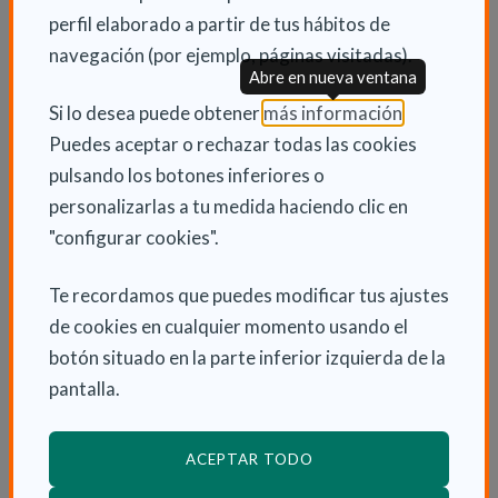
En definitiva, viajar se convierte en una herramienta
perfil elaborado a partir de tus hábitos de
de salud preventiva y bienestar integral.
navegación (por ejemplo, páginas visitadas).
Abre en nueva ventana
En un contexto en el que el envejecimiento de la
(Abre en nu
Si lo desea puede obtener
más información
.
población es una realidad creciente, las Rutas
Puedes aceptar o rechazar todas las cookies
Culturales se consolidan como un ejemplo de política
pulsando los botones inferiores o
pública que apuesta por una longevidad activa,
personalizarlas a tu medida haciendo clic en
participativa y saludable. Porque cumplir años no
"configurar cookies".
significa detenerse, sino abrir nuevas rutas.
Te recordamos que puedes modificar tus ajustes
de cookies en cualquier momento usando el
botón situado en la parte inferior izquierda de la
pantalla.
TAMBIÉN PARA QUIENES
CUIDAN
ACEPTAR TODO
El programa mantiene 350 plazas gratuitas