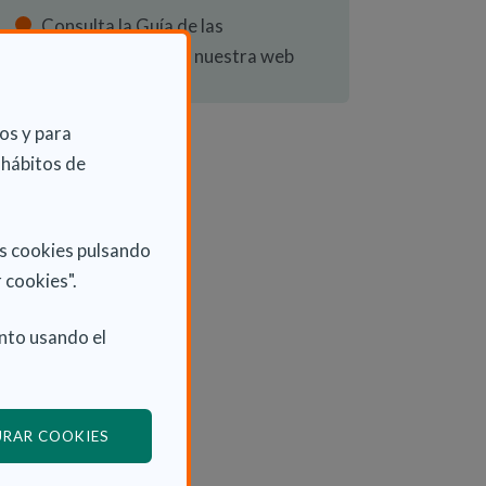
Consulta la Guía de las
Discapacidades en nuestra web
os y para
 hábitos de
as cookies pulsando
 cookies".
nto usando el
(ABRE EN VENTANA MODAL)
URAR COOKIES