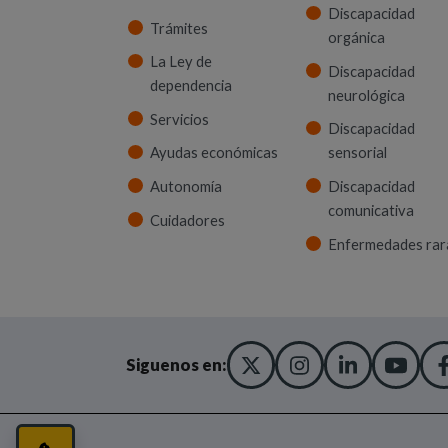
Discapacidad
Trámites
orgánica
La Ley de
Discapacidad
dependencia
neurológica
Servicios
Discapacidad
Ayudas económicas
sensorial
Autonomía
Discapacidad
comunicativa
Cuidadores
Enfermedades rar
X TWITTER
(ABRE EN NUEVA
INSTAGRA
(ABRE EN N
LINKED
(ABRE 
YO
(AB
Siguenos en: