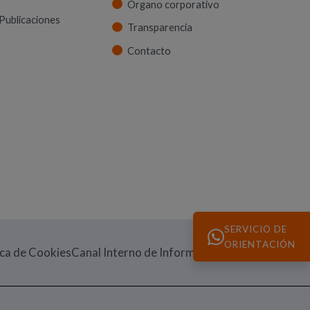
Órgano corporativo
Publicaciones
Transparencia
Contacto
SERVICIO DE
ORIENTACIÓN
(Abre en nueva v
ica de Cookies
Canal Interno de Información