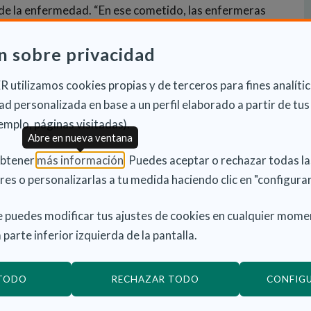
 de la enfermedad. “En ese cometido, las enfermeras
y, por ello, desde la SEEN queremos decirlo bien
residente de la SEEN. “Nuestros equipos de atención a
n sobre privacidad
resencia y, por eso, queremos defender la
 utilizamos cookies propias y de terceros para fines analític
abetes para estas profesionales. Además, sería
d personalizada en base a un perfil elaborado a partir de tus
como especialidad. Los proveedores de atención
emplo, páginas visitadas).
a importancia de invertir en educación y
Abre en nueva ventana
(Abre en nueva ventana)
obtener
más información
. Puedes aceptar o rechazar todas l
res o personalizarlas a tu medida haciendo clic en "configurar
 la SEEN ha contribuido a esta efeméride con la
r que expresan el reconocimiento y la gratitud de la
 puedes modificar tus ajustes de cookies en cualquier mome
as. Como comenta su coordinador, el doctor Manuel
 parte inferior izquierda de la pantalla.
 algunas de las enfermeras expertas en diabetes con
truyendo la práctica de ejercicio (Ruth Gaspar),
 TODO
RECHAZAR TODO
CONFIG
, rutinas de inyección (Rosa Nogueira) y sistemas