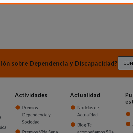
ción sobre Dependencia y Discapacidad?
CON
Actividades
Actualidad
Pu
es
Premios
Noticias de
Dependencia y
Actualidad
a
Sociedad
Blog Te
uica
Premios Vida Sana
acompañamos 50+