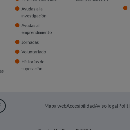
Ayudas a la
investigación
Ayudas al
emprendimiento
Jornadas
Voluntariado
Historias de
superación
as
 VENTANA)
M
UEVA VENTANA)
IN
EN NUEVA VENTANA)
UTUBE
RE EN NUEVA VENTANA)
FACEBOOK
(ABRE EN NUEVA VENTANA)
Mapa web
Accesibilidad
Aviso legal
Polít