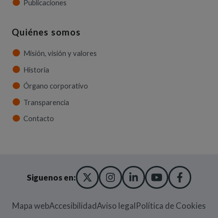
Publicaciones
Quiénes somos
Misión, visión y valores
Historia
Órgano corporativo
Transparencia
Contacto
X TWITTER
(ABRE EN NUEVA VENT
INSTAGRAM
(ABRE EN NUEVA V
LINKEDIN
(ABRE EN NUE
YOUTUBE
(ABRE EN
FACE
(ABRE
Siguenos en:
Mapa web
Accesibilidad
Aviso legal
Política de Cookies