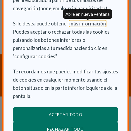
perfil elaborado a partir de tus hábitos de
Lun 8 Mayo 2017
navegación (por ejemplo, páginas visitadas).
Actualidad
Abre en nueva ventana
(Abre en nu
Si lo desea puede obtener
más información
.
Puedes aceptar o rechazar todas las cookies
pulsando los botones inferiores o
personalizarlas a tu medida haciendo clic en
"configurar cookies".
¿Necesitas orientación sobre
Dependencia y Discapacidad?
Te recordamos que puedes modificar tus ajustes
de cookies en cualquier momento usando el
CONTACTA CON NOSOTROS
botón situado en la parte inferior izquierda de la
pantalla.
Dependencia y autonomía
ACEPTAR TODO
La dependencia
RECHAZAR TODO