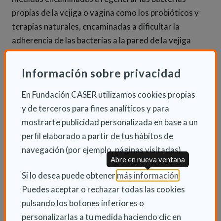
propias de la vejiga o vagina como los probióticos y
terapias naturales, encaminadas a dificultar la
adherencia de las bacterias a la pared de la vejiga
como los arándanos rojos y la D-manosa”.
Información sobre privacidad
Para disfrutar de un verano saludable y
libre de
infecciones urinarias
, los expertos recomiendan:
En Fundación CASER utilizamos cookies propias
y de terceros para fines analíticos y para
Una correcta higiene. Hay que lavar los genitales
mostrarte publicidad personalizada en base a un
desde la zona anterior a la posterior para evitar
perfil elaborado a partir de tus hábitos de
que los gérmenes localizados en el área perineal
navegación (por ejemplo, páginas visitadas).
Abre en nueva ventana
y anal lleguen a la uretra. Sin embargo, se
desaconseja el lavado compulsivo de la zona e
(Abre en nu
Si lo desea puede obtener
más información
.
incluso el uso de jabones que pueden ser
Puedes aceptar o rechazar todas las cookies
irritantes.
pulsando los botones inferiores o
personalizarlas a tu medida haciendo clic en
Cambios de bañador. Durante los baños en