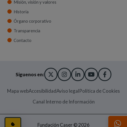
Misión, visión y valores
Historia
Órgano corporativo
Transparencia
Contacto
X TWITTER
(ABRE EN NUEVA VENT
INSTAGRAM
(ABRE EN NUEVA V
LINKEDIN
(ABRE EN NUE
YOUTUBE
(ABRE EN
FACE
(ABRE
Siguenos en:
Mapa web
Accesibilidad
Aviso legal
Política de Cookies
(Abre en nueva
Canal Interno de Información
CONFIGURACIÓN DE COOKIES
(ABRE EN VENTANA MODAL)
Fundación Caser © 2026