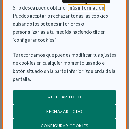
riesgo que tienen relación directa en ambas áreas.
(Abre en nu
Si lo desea puede obtener
más información
.
Entre ellos se encuentra fumar, por lo que si
Puedes aceptar o rechazar todas las cookies
abandonamos el tabaco mejoraremos nuestra salud
pulsando los botones inferiores o
bucodental y también la cardiovascular. Igualmente,
personalizarlas a tu medida haciendo clic en
es importante controlar la glucemia. Una dieta
"configurar cookies".
adecuada que fomente un mejor control de la
diabetes también repercute en una mejor salud bucal
Te recordamos que puedes modificar tus ajustes
y cardiovascular.
de cookies en cualquier momento usando el
botón situado en la parte inferior izquierda de la
pantalla.
INFORMACIÓN ADICIONAL
ACEPTAR TODO
Jue 6 Febrero 2020
Actualidad
RECHAZAR TODO
(ABRE EN VENTANA
CONFIGURAR COOKIES