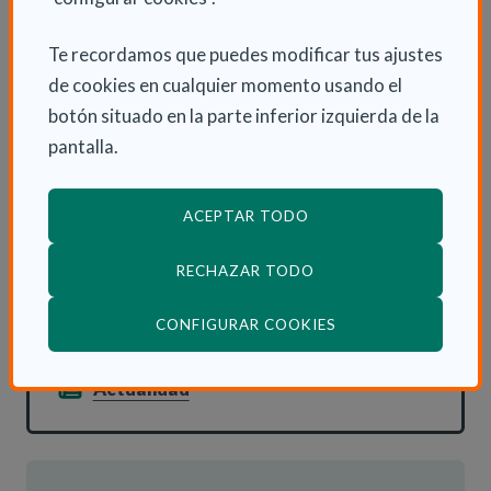
experiencias de vida que vayan formando parte de
nuestra memoria emocional.
Te recordamos que puedes modificar tus ajustes
de cookies en cualquier momento usando el
Todo ello siempre desde la comunicación, el respeto y
botón situado en la parte inferior izquierda de la
el entendimiento hacia las dificultades que una
pantalla.
persona con TCA presenta.
ACEPTAR TODO
RECHAZAR TODO
INFORMACIÓN ADICIONAL
(ABRE EN VENTANA
CONFIGURAR COOKIES
Mar 27 Diciembre 2022
Actualidad