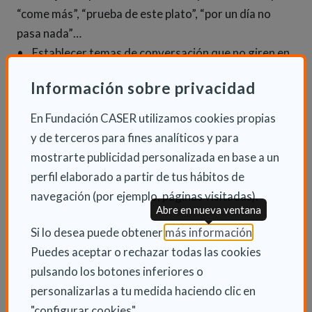
“come más”, “prueba de este plato”, “por un día no
pasa nada”…
• Establecer temas de conversación que no giren en
torno a la comida.
Información sobre privacidad
• Evitar sobremesas muy largas.
• Es importante ser amables, sonreír y generar
En Fundación CASER utilizamos cookies propias
emociones positivas en la mesa.
y de terceros para fines analíticos y para
• Recuperar en estas fechas de más tiempo libre la
mostrarte publicidad personalizada en base a un
parte lúdica de la vida: la alegría, distracción, ocio,
perfil elaborado a partir de tus hábitos de
baile, juegos de mesa y diversión sana.
navegación (por ejemplo, páginas visitadas).
• Tener paciencia, no olvidar que están atravesando
Abre en nueva ventana
por una enfermedad.
(Abre en nu
Si lo desea puede obtener
más información
.
• Y lo que es más importante, hacer hincapié en que
Puedes aceptar o rechazar todas las cookies
estas fiestas “no son sólo giran en torno a la comida”
pulsando los botones inferiores o
y que lo importante es compartir el tiempo con la
personalizarlas a tu medida haciendo clic en
familia y amigos, además de agradecer y tener
"configurar cookies".