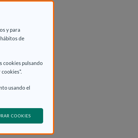
os y para
 hábitos de
as cookies pulsando
 cookies".
nto usando el
(ABRE EN VENTANA MODAL)
URAR COOKIES