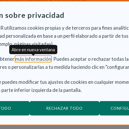
er (IDIBAPS), y con la colaboración del CIBER de
n sobre privacidad
a (CIBER-BBN), y el CIBER de Fragilidad y
 utilizamos cookies propias y de terceros para fines analític
d personalizada en base a un perfil elaborado a partir de tus
emplo, páginas visitadas).
Abre en nueva ventana
nvestigación
(Abre en nueva ventana)
obtener
más información
. Puedes aceptar o rechazar todas l
res o personalizarlas a tu medida haciendo clic en "configurar
 el desarrollo de una nueva línea de investigación
va la calidad del sueño en la cohorte Alfa a partir
 puedes modificar tus ajustes de cookies en cualquier mome
s biomarcadores de la enfermedad de Alzheimer. El
 parte inferior izquierda de la pantalla.
ender a través de qué mecanismos la calidad del
a el deterioro cognitivo asociado a alzhéimer y cuál
te proceso.
 TODO
RECHAZAR TODO
CONFIG
or científico del Programa de Prevención del