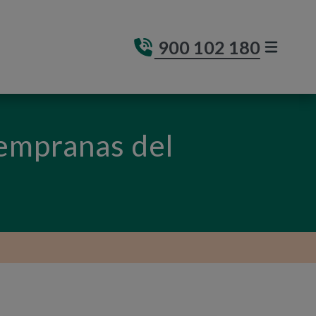
900 102 180
MENÚ DE
(ABRE E
tempranas del