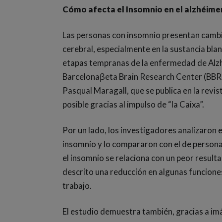
Cómo afecta el Insomnio en el alzhéime
Las personas con insomnio presentan cambio
cerebral, especialmente en la sustancia bla
etapas tempranas de la enfermedad de Alzhe
Barcelonaβeta Brain Research Center (BBRC)
Pasqual Maragall, que se publica en la revi
posible gracias al impulso de “la Caixa”.
Por un lado, los investigadores analizaron 
insomnio y lo compararon con el de person
el insomnio se relaciona con un peor result
descrito una reducción en algunas funcione
trabajo.
El estudio demuestra también, gracias a im