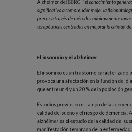
Alzheimer del BBRC, “
el conocimiento generad
significativa a comprender mejor la fisiopatolo
precoz a través de métodos mínimamente invasiv
terapéuticas centradas en mejorar la calidad de
El insomnio y el alzhéimer
El insomnio es un trastorno caracterizado por
provoca una afectación en la función del dí
que entre un 4 y un 20 % de la población gen
Estudios previos en el campo de las demenc
calidad del sueño y el riesgo de demencia. A
alzhéimer es el estudio de la calidad del s
manifestación temprana de la enfermedad.