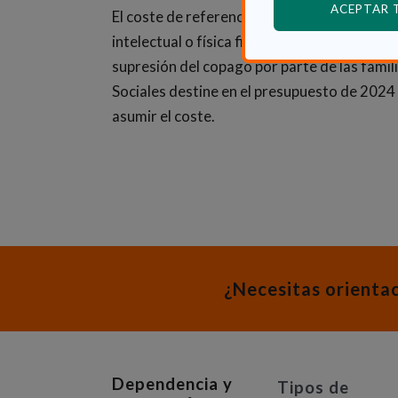
ACEPTAR
El coste de referencia de los servicios de 
intelectual o física fijado a la cartera de se
supresión del copago por parte de las fami
Sociales destine en el presupuesto de 2024
asumir el coste.
¿Necesitas orienta
Dependencia y
Tipos de