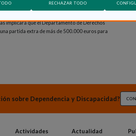
 TODO
RECHAZAR TODO
CONFIG
centro de día para personas con discapacidad
rvicios sociales es hoy de 740 euros al mes. La
lias implicará que el Departamento de Derechos
 una partida extra de más de 500.000 euros para
ción sobre Dependencia y Discapacidad?
CON
Actividades
Actualidad
Pu