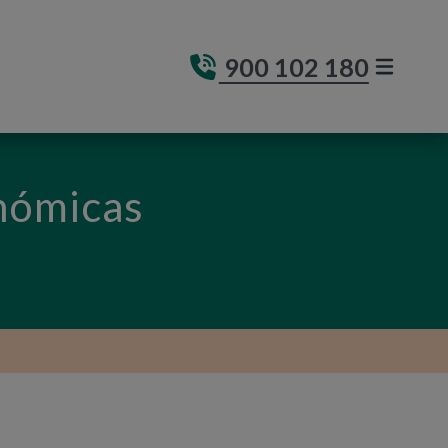
900 102 180
MENÚ DE
(ABRE E
onómicas