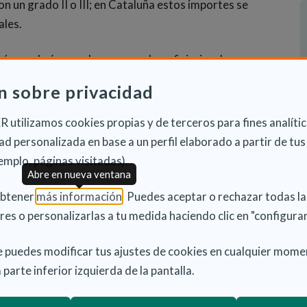
 un grado II o III; en Cataluña estos importes se
ales.
é que el número de personas beneficiarias de una
7 personas que disfrutaban el septiembre de 2023
n sobre privacidad
hacer el próximo año, lo que supone un 43% más que
de 5.000 personas la lista de acceso a una plaza de
 utilizamos cookies propias y de terceros para fines analític
rían entrar con la PEV que los podría llegar a
d personalizada en base a un perfil elaborado a partir de tus
emplo, páginas visitadas).
Abre en nueva ventana
(Abre en nueva ventana)
obtener
más información
. Puedes aceptar o rechazar todas l
res o personalizarlas a tu medida haciendo clic en "configurar
mbios normativos que facilitan el acceso a los
sonas con discapacidad. En este sentido, se ha
 puedes modificar tus ajustes de cookies en cualquier mome
os de centro de día para personas con discapacidad
 parte inferior izquierda de la pantalla.