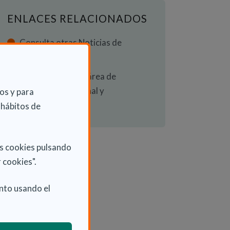
ENLACES RELACIONADOS
Consulta otras Noticias de
Actualidad
Consulta nuestra área de
Autonomía Personal y
os y para
Dependencia
 hábitos de
as cookies pulsando
 cookies".
nto usando el