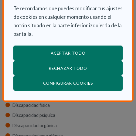
Te recordamos que puedes modificar tus ajustes
Dependencia en las CCAA
de cookies en cualquier momento usando el
Trámites
botón situado en la parte inferior izquierda de la
La Ley de dependencia
pantalla.
Servicios
Ayudas económicas
ACEPTAR TODO
Autonomía
RECHAZAR TODO
Cuidadores
(ABRE EN VENTANA
CONFIGURAR COOKIES
Tipos de discapacidad
Discapacidad física
Discapacidad psíquica
Discapacidad orgánica
Discapacidad neurológica