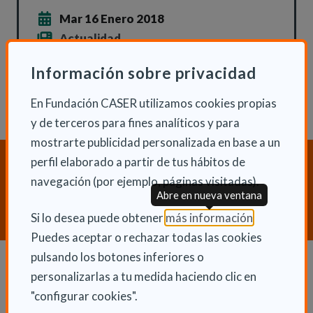
Mar 16 Enero 2018
Actualidad
Información sobre privacidad
En Fundación CASER utilizamos cookies propias
y de terceros para fines analíticos y para
mostrarte publicidad personalizada en base a un
perfil elaborado a partir de tus hábitos de
¿Necesitas orientación sobre
Dependencia y Discapacidad?
navegación (por ejemplo, páginas visitadas).
Abre en nueva ventana
CONTACTA CON NOSOTROS
(Abre en nu
Si lo desea puede obtener
más información
.
Puedes aceptar o rechazar todas las cookies
pulsando los botones inferiores o
personalizarlas a tu medida haciendo clic en
Dependencia y autonomía
"configurar cookies".
La dependencia