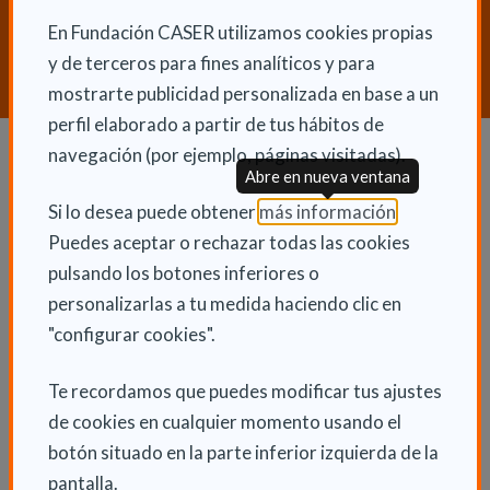
¿Necesitas orientación sobre
Dependencia y Discapacidad?
En Fundación CASER utilizamos cookies propias
y de terceros para fines analíticos y para
CONTACTA CON NOSOTROS
mostrarte publicidad personalizada en base a un
perfil elaborado a partir de tus hábitos de
navegación (por ejemplo, páginas visitadas).
Abre en nueva ventana
Dependencia y autonomía
(Abre en nu
Si lo desea puede obtener
más información
.
La dependencia
Puedes aceptar o rechazar todas las cookies
Dependencia en las CCAA
pulsando los botones inferiores o
personalizarlas a tu medida haciendo clic en
Trámites
"configurar cookies".
La Ley de dependencia
Servicios
Te recordamos que puedes modificar tus ajustes
Ayudas económicas
de cookies en cualquier momento usando el
Autonomía
botón situado en la parte inferior izquierda de la
pantalla.
Cuidadores