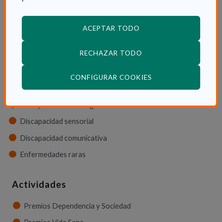
ACEPTAR TODO
Tipos de discapacidad
RECHAZAR TODO
Discapacidad física
Discapacidad psíquica
(ABRE EN VENTANA
CONFIGURAR COOKIES
Discapacidad orgánica
Discapacidad neurológica
Discapacidad sensorial
Discapacidad comunicativa
Enfermedades raras
Actividades
Premios Dependencia y Sociedad