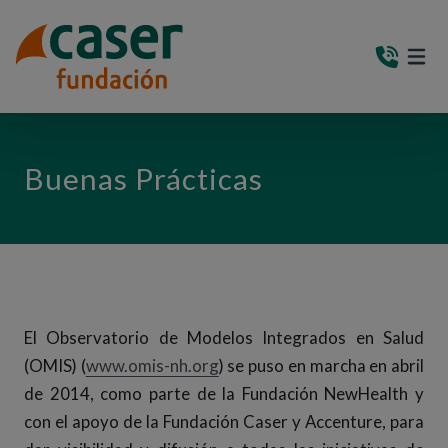
PASAR AL CONTENIDO PRINCIPAL
MEN
(AB
Buenas Prácticas
El Observatorio de Modelos Integrados en Salud
(Abre en nueva ventana)
(OMIS) (
www.omis-nh.org
) se puso en marcha en abril
de 2014, como parte de la Fundación NewHealth y
con el apoyo de la Fundación Caser y Accenture, para