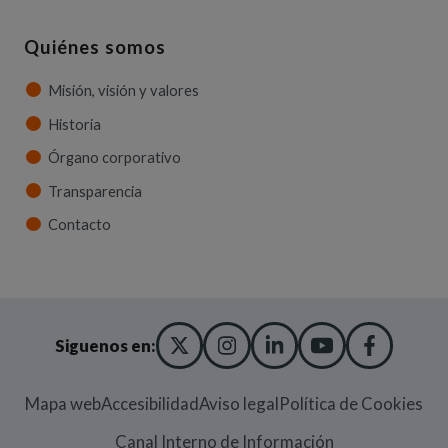
Quiénes somos
Misión, visión y valores
Historia
Órgano corporativo
Transparencia
Contacto
X TWITTER
(ABRE EN NUEVA VENT
INSTAGRAM
(ABRE EN NUEVA V
LINKEDIN
(ABRE EN NUE
YOUTUBE
(ABRE EN
FACE
(ABRE
Siguenos en:
Mapa web
Accesibilidad
Aviso legal
Política de Cookies
(Abre en nueva
Canal Interno de Información