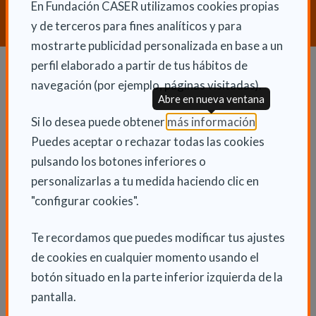
En Fundación CASER utilizamos cookies propias
CONTACTA CON NOSOTROS
y de terceros para fines analíticos y para
mostrarte publicidad personalizada en base a un
perfil elaborado a partir de tus hábitos de
navegación (por ejemplo, páginas visitadas).
Dependencia y autonomía
Abre en nueva ventana
La dependencia
(Abre en nu
Si lo desea puede obtener
más información
.
Puedes aceptar o rechazar todas las cookies
Dependencia en las CCAA
pulsando los botones inferiores o
Trámites
personalizarlas a tu medida haciendo clic en
La Ley de dependencia
"configurar cookies".
Servicios
Te recordamos que puedes modificar tus ajustes
Ayudas económicas
de cookies en cualquier momento usando el
Autonomía
botón situado en la parte inferior izquierda de la
Cuidadores
pantalla.