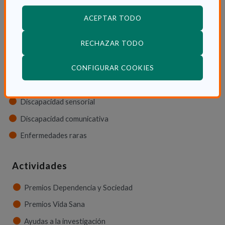
Tipos de discapacidad
ACEPTAR TODO
Discapacidad física
RECHAZAR TODO
Discapacidad psíquica
(ABRE EN VENTANA
Discapacidad orgánica
CONFIGURAR COOKIES
Discapacidad neurológica
Discapacidad sensorial
Discapacidad comunicativa
Enfermedades raras
Actividades
Premios Dependencia y Sociedad
Premios Vida Sana
Ayudas a la investigación