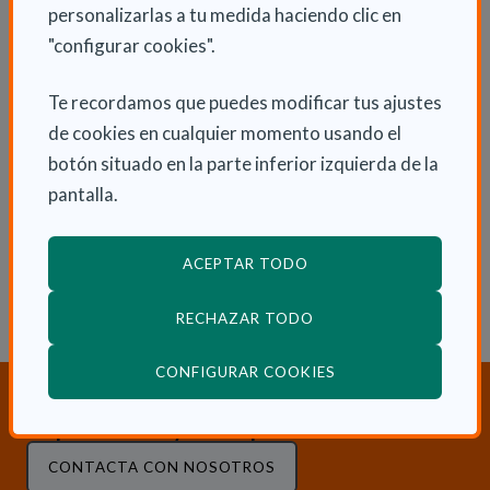
personalizarlas a tu medida haciendo clic en
"configurar cookies".
Te recordamos que puedes modificar tus ajustes
ENLACES RELACIONADOS
de cookies en cualquier momento usando el
Consulta nuestra área de Autonomía
botón situado en la parte inferior izquierda de la
Personal y Dependencia
pantalla.
Consulta otras Noticias de Actualidad
ACEPTAR TODO
RECHAZAR TODO
(ABRE EN VENTANA
CONFIGURAR COOKIES
¿Necesitas orientación sobre
Dependencia y Discapacidad?
CONTACTA CON NOSOTROS