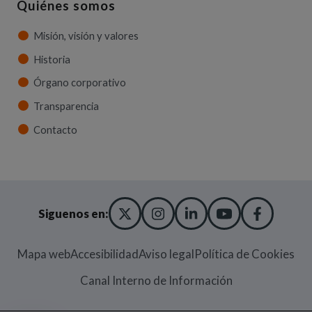
Quiénes somos
Misión, visión y valores
Historia
Órgano corporativo
Transparencia
Contacto
X TWITTER
(ABRE EN NUEVA VENT
INSTAGRAM
(ABRE EN NUEVA V
LINKEDIN
(ABRE EN NUE
YOUTUBE
(ABRE EN
FACE
(ABRE
Siguenos en:
Mapa web
Accesibilidad
Aviso legal
Política de Cookies
(Abre en nueva
Canal Interno de Información