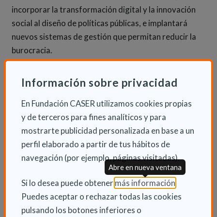
incorporar la transformación digital y la innovación
social al diseño de políticas públicas, e implantará
nuevos sistemas de gestión que permitan reducir la
burocracia.
Además, a lo largo de esta legislatura Álvarez señala
Información sobre privacidad
que se trabajará en reforzar cuatro proyectos
normativos muy importantes, como son la Ley de
En Fundación CASER utilizamos cookies propias
Servicios Sociales, la Ley de Infancia y Adolescencia, la
y de terceros para fines analíticos y para
Ley de Cooperación al Desarrollo y la Ley del Tercer
mostrarte publicidad personalizada en base a un
Sector.
perfil elaborado a partir de tus hábitos de
navegación (por ejemplo, páginas visitadas).
Abre en nueva ventana
INFORMACIÓN ADICIONAL
(Abre en nu
Si lo desea puede obtener
más información
.
Puedes aceptar o rechazar todas las cookies
Lun 9 Octubre 2023
pulsando los botones inferiores o
Actualidad