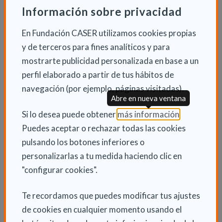
Información sobre privacidad
Todas las entidades locales que afronten la licitación
del SAD, así como aquellas que lo presten de manera
En Fundación CASER utilizamos cookies propias
directa, deberán regirse por esta nueva instrucción
y de terceros para fines analíticos y para
dictada por la consejería.
mostrarte publicidad personalizada en base a un
perfil elaborado a partir de tus hábitos de
Los responsables de Derechos Sociales continuarán
navegación (por ejemplo, páginas visitadas).
Abre en nueva ventana
los encuentros con los ayuntamientos a lo largo de las
próximas semanas. También se retomarán las
(Abre en nu
Si lo desea puede obtener
más información
.
sesiones de los grupos de trabajo para elaborar la
Puedes aceptar o rechazar todas las cookies
normativa que regule los requisitos de acreditación
pulsando los botones inferiores o
para prestar la ayuda a domicilio, lo que permitirá
personalizarlas a tu medida haciendo clic en
avanzar en la hoja de ruta fijada por el Gobierno de
"configurar cookies".
Asturias hace un año.
Te recordamos que puedes modificar tus ajustes
de cookies en cualquier momento usando el