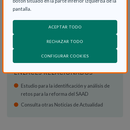
botón situado en la parte inferior izquierda de la
pantalla.
INFORMACIÓN ADICIONAL
ACEPTAR TODO
Mar 27 Septiembre 2022
RECHAZAR TODO
Actualidad
(ABRE EN VENTANA
CONFIGURAR COOKIES
ENLACES RELACIONADOS
Estudio para la identificación y análisis de
retos para la reforma del SAAD
Consulta otras Noticias de Actualidad