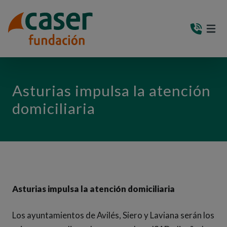
PASAR AL CONTENIDO PRINCIPAL
MEN
(AB
Asturias impulsa la atención
domiciliaria
Asturias impulsa la atención domiciliaria
Los ayuntamientos de Avilés, Siero y Laviana serán los