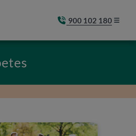
900 102 180
MENÚ DE
(ABRE E
betes