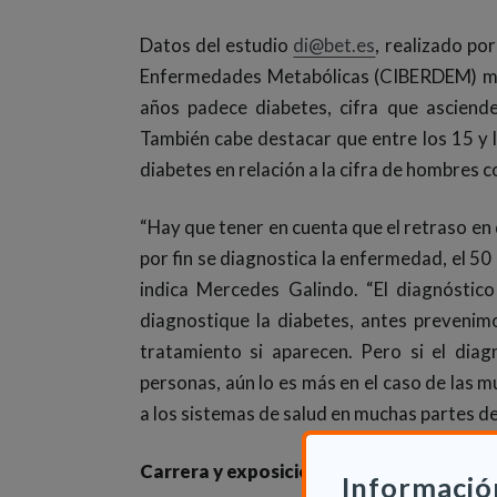
Datos del estudio
di@bet.es
, realizado po
Enfermedades Metabólicas (CIBERDEM) mue
años padece diabetes, cifra que asciend
También cabe destacar que entre los 15 y
diabetes en relación a la cifra de hombres
“Hay que tener en cuenta que el retraso en
por fin se diagnostica la enfermedad, el 50
indica Mercedes Galindo. “El diagnóstic
diagnostique la diabetes, antes prevenimo
tratamiento si aparecen. Pero si el dia
personas, aún lo es más en el caso de las 
a los sistemas de salud en muchas partes de
Carrera y exposición
Informació