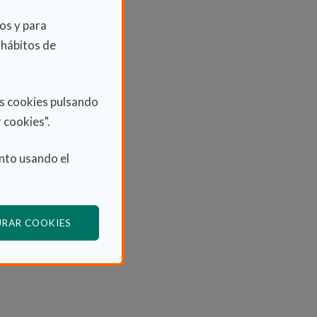
os y para
 hábitos de
as cookies pulsando
 cookies".
nto usando el
(ABRE EN VENTANA MODAL)
URAR COOKIES