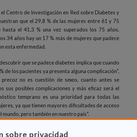
r el Centro de Investigación en Red sobre Diabetes y
stran que el 29,8 % de las mujeres entre 61 y 75
e hasta el 41,3 % una vez superados los 75 años.
 los 34 años hay un 17 % más de mujeres que padece
 con esta enfermedad.
 descubrir que se padece diabetes implica que cuando
 % de los pacientes ya presenta alguna complicación”,
o precoz no es cuestión de sexos, cuanto antes se
s sus posibles complicaciones y más eficaz será el
gnóstico temprano es una prioridad para todas las
mujeres, ya que tienen mayores dificultades de acceso
l mundo, pero también en nuestro país”.
n sobre privacidad