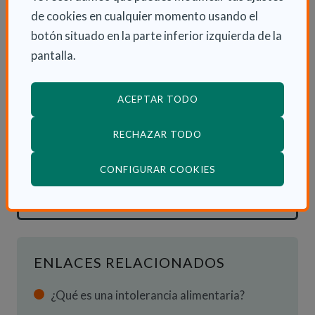
identificativa con todos los datos de la alergia.
de cookies en cualquier momento usando el
botón situado en la parte inferior izquierda de la
5. Apoyarse e informarse en las asociaciones.
pantalla.
ACEPTAR TODO
RECHAZAR TODO
INFORMACIÓN ADICIONAL
(ABRE EN VENTANA
CONFIGURAR COOKIES
Jue 27 Mayo 2021
Actualidad
ENLACES RELACIONADOS
¿Qué es una intolerancia alimentaria?