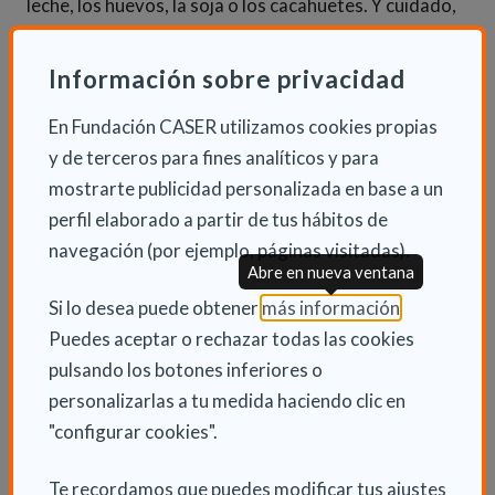
leche, los huevos, la soja o los cacahuetes. Y cuidado,
porque los embutidos suelen llevar gluten, leche o
trazas de frutos secos.
Información sobre privacidad
2. Cuidado con la contaminación cruzada. Siempre
En Fundación CASER utilizamos cookies propias
hay que manipular por separado el alimento al que se
y de terceros para fines analíticos y para
tiene alergia.
mostrarte publicidad personalizada en base a un
perfil elaborado a partir de tus hábitos de
3. Especial precaución al comer fuera. La
navegación (por ejemplo, páginas visitadas).
Abre en nueva ventana
contaminación cruzada es más probable cuando se
come en un restaurante o un bar. Por ejemplo,
(Abre en nu
Si lo desea puede obtener
más información
.
reutilizar el aceite para distintas frituras ya supone un
Puedes aceptar o rechazar todas las cookies
riesgo para un alérgico.
pulsando los botones inferiores o
personalizarlas a tu medida haciendo clic en
4. Informar a los demás y llevar una chapa
"configurar cookies".
identificativa. En los casos más graves, resulta útil
llevar siempre encima una pulsera o chapa
Te recordamos que puedes modificar tus ajustes