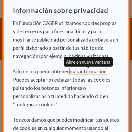
Información sobre privacidad
En Fundación CASER utilizamos cookies propias
¿Necesitas orientación sobre
y de terceros para fines analíticos y para
Dependencia y Discapacidad?
mostrarte publicidad personalizada en base a un
CONTACTA CON NOSOTROS
perfil elaborado a partir de tus hábitos de
navegación (por ejemplo, páginas visitadas).
Abre en nueva ventana
(Abre en nu
Si lo desea puede obtener
más información
.
Dependencia y autonomía
Puedes aceptar o rechazar todas las cookies
pulsando los botones inferiores o
La dependencia
personalizarlas a tu medida haciendo clic en
Dependencia en las CCAA
"configurar cookies".
Trámites
Te recordamos que puedes modificar tus ajustes
La Ley de dependencia
de cookies en cualquier momento usando el
Servicios