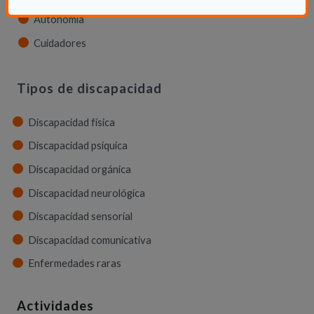
Autonomía
Cuidadores
Tipos de discapacidad
Discapacidad física
Discapacidad psíquica
Discapacidad orgánica
Discapacidad neurológica
Discapacidad sensorial
Discapacidad comunicativa
Enfermedades raras
Actividades