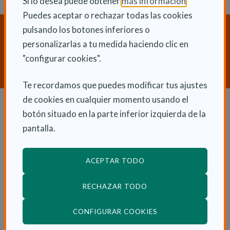
(Abre en nu
Si lo desea puede obtener
más información
.
Puedes aceptar o rechazar todas las cookies
pulsando los botones inferiores o
¿Necesitas orientación sobre
personalizarlas a tu medida haciendo clic en
Dependencia y Discapacidad?
"configurar cookies".
CONTACTA CON NOSOTROS
Te recordamos que puedes modificar tus ajustes
de cookies en cualquier momento usando el
botón situado en la parte inferior izquierda de la
Dependencia y autonomía
pantalla.
La dependencia
Dependencia en las CCAA
ACEPTAR TODO
Trámites
RECHAZAR TODO
La Ley de dependencia
Servicios
(ABRE EN VENTANA
CONFIGURAR COOKIES
Ayudas económicas