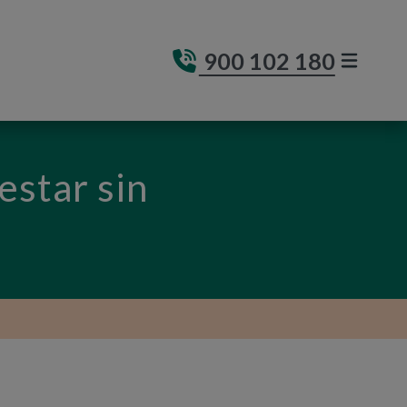
900 102 180
MENÚ DE
(ABRE E
estar sin