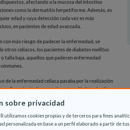
dispuestos, afectando a la mucosa del intestino
ciones como la dermatitis herpetiforme. Además, es
uier edad y cuya detección cada vez es más
ncluso, en pacientes de edad avanzada.
ión con más riesgo de padecer la enfermedad, se
e otros celíacos, los pacientes de diabetes mellitus
o o talla baja, aquellos que padecen enfermedad
utoinmunes.
ivo de la enfermedad celíaca pasaba por la realización
esarrollo reciente de marcadores serológicos de alta
ndo incrementar su diagnóstico precoz, entre
n sobre privacidad
tre pacientes de otras enfermedades asociadas a
as no típicas de la enfermedad desconocidas hasta
 utilizamos cookies propias y de terceros para fines analític
 para confirmar o descartar un diagnóstico antes de
d personalizada en base a un perfil elaborado a partir de tus