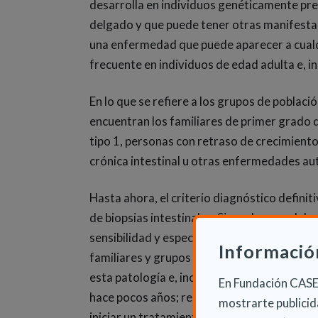
desarrolla en individuos genéticamente pre
delgado y que puede tener otras manifesta
una enfermedad que puede aparecer a cualq
frecuente en individuos de edad adulta e, i
En lo que se refiere a los grupos de poblac
encuentran los familiares de primer grado d
tipo 1, personas con retraso de crecimient
crónica intestinal u otras enfermedades a
Hasta ahora, el criterio diagnóstico definit
de biopsias intestinales. Sin embargo, el d
sensibilidad y especificidad, está facilita
Informació
familiares y grupos de riesgo, así como en
esta patología e, incluso, identificar form
En Fundación CASER
hace pocos años; reservándose las biopsias
mostrarte publicida
iniciar un tratamiento.