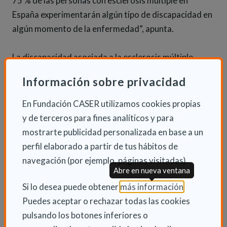
75 % de las personas con esclerosis múltiple en
España experimentarán algún tipo de discapacidad en
algún momento de la enfermedad”, apunta.
La discapacidad asociada a la esclerosis múltiple
puede manifestarse de diferentes maneras,
Información sobre privacidad
dependiendo de los síntomas y la gravedad de la
enfermedad que experimente cada persona. Los
En Fundación CASER utilizamos cookies propias
factores de discapacidad más comunes son los
y de terceros para fines analíticos y para
problemas de movilidad, debilidad muscular, fatiga,
mostrarte publicidad personalizada en base a un
dolor, trastornos esfinterianos, dificultades para
perfil elaborado a partir de tus hábitos de
hablar o tragar, problemas de visión y de equilibrio, y
navegación (por ejemplo, páginas visitadas).
problemas cognitivos como dificultad para
Abre en nueva ventana
concentrarse y problemas de memoria. Además, la
(Abre en nu
Si lo desea puede obtener
más información
.
discapacidad asociada a la esclerosis múltiple puede
Puedes aceptar o rechazar todas las cookies
variar a lo largo del tiempo y puede ser progresiva en
pulsando los botones inferiores o