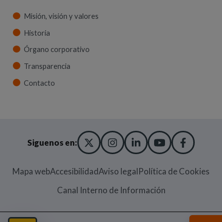
Misión, visión y valores
Historia
Órgano corporativo
Transparencia
Contacto
X TWITTER
(ABRE EN NUEVA VENT
INSTAGRAM
(ABRE EN NUEVA V
LINKEDIN
(ABRE EN NUE
YOUTUBE
(ABRE EN
FACE
(ABRE
Siguenos en:
Mapa web
Accesibilidad
Aviso legal
Política de Cookies
(Abre en nueva
Canal Interno de Información