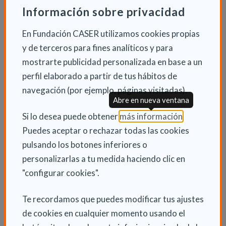
Información sobre privacidad
familiares.
En Fundación CASER utilizamos cookies propias
Acerca de la Fundación Tomillo
y de terceros para fines analíticos y para
La Fundación Tomillo es una entidad privada, sin
mostrarte publicidad personalizada en base a un
ánimo de lucro, no confesional e independiente que
perfil elaborado a partir de tus hábitos de
nace en 1983 con el propósito de contribuir a la
navegación (por ejemplo, páginas visitadas).
Abre en nueva ventana
mejora social y al desarrollo de la persona.
(Abre en nu
Si lo desea puede obtener
más información
.
Su labor está dirigida a la integración social de los
Puedes aceptar o rechazar todas las cookies
individuos y colectivos más vulnerables a través de la
pulsando los botones inferiores o
educación, la mejora de la empleabilidad, la creación
personalizarlas a tu medida haciendo clic en
de empleo directo, el fortalecimiento de redes
"configurar cookies".
sociales, el análisis y la innovación.
Te recordamos que puedes modificar tus ajustes
La Fundación Tomillo cuenta con amplia experiencia
de cookies en cualquier momento usando el