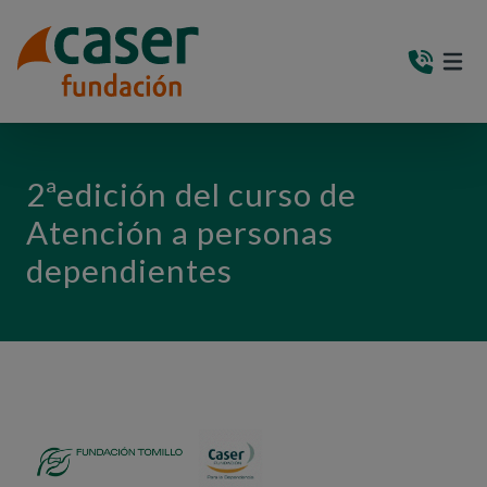
PASAR AL CONTENIDO PRINCIPAL
MEN
(AB
2ªedición del curso de
Atención a personas
dependientes