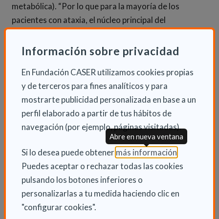
metabólica). “Por lo que para la mayoría de los
pacientes con ataxia, el núcleo principal del
tratamiento se centra en tratar de mejorar o paliar
los síntomas. Con esto se consigue, en muchos casos,
Información sobre privacidad
mejorar la calidad de vida de los pacientes”, señala la
En Fundación CASER utilizamos cookies propias
Dra. Mª Jesús Sobrido.
y de terceros para fines analíticos y para
mostrarte publicidad personalizada en base a un
Para
luchar contra esta enfermedad
, la SEN
perfil elaborado a partir de tus hábitos de
considera imprescindible impulsar estudios de
navegación (por ejemplo, páginas visitadas).
prevalencia y epidemiología de los distintos tipos de
Abre en nueva ventana
ataxia y mejorar los tiempos de diagnóstico de esta
(Abre en nu
Si lo desea puede obtener
más información
.
enfermedad. Aspectos que pasan por incorporar en
Puedes aceptar o rechazar todas las cookies
todos los hospitales las nuevas tecnologías para el
pulsando los botones inferiores o
diagnóstico, así como potenciar los centros de
personalizarlas a tu medida haciendo clic en
referencia que existen en la actualidad.
"configurar cookies".