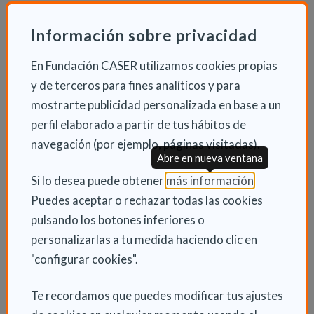
superior al 33%. Esta reducción se podrá enlazar
posteriormente con una bonificación del 50% en la
Información sobre privacidad
misma cuota durante 5 años.
En Fundación CASER utilizamos cookies propias
Esta medida se ampliará a todos los emprendedores
y de terceros para fines analíticos y para
con discapacidad, con independencia de su edad, en el
mostrarte publicidad personalizada en base a un
marco del proyecto de Ley por la que se modifica y
perfil elaborado a partir de tus hábitos de
actualiza la normativa en materia de autoempleo y se
navegación (por ejemplo, páginas visitadas).
Abre en nueva ventana
adoptan medidas de fomento y promoción del
trabajo autónomo y de la Economía Social, que
(Abre en nu
Si lo desea puede obtener
más información
.
actualmente se tramita en las Cortes.
Puedes aceptar o rechazar todas las cookies
pulsando los botones inferiores o
La norma reconoce que los trabajadores por cuenta
personalizarlas a tu medida haciendo clic en
propia beneficiarios de la Tarifa Plana podrán
"configurar cookies".
contratar a trabajadores por cuenta ajena sin perder
el incentivo, lo cual tendrá un favorable impacto a los
Te recordamos que puedes modificar tus ajustes
autónomos con discapacidad.