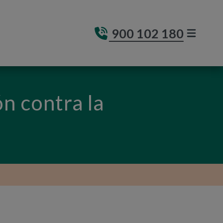
900 102 180
MENÚ DE
(ABRE E
n contra la