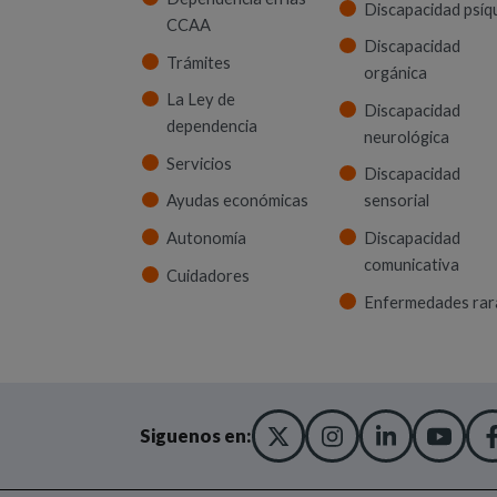
Discapacidad psíq
CCAA
Discapacidad
Trámites
orgánica
La Ley de
Discapacidad
dependencia
neurológica
Servicios
Discapacidad
Ayudas económicas
sensorial
Autonomía
Discapacidad
comunicativa
Cuidadores
Enfermedades rar
X TWITTER
(ABRE EN NUEVA
INSTAGRA
(ABRE EN N
LINKED
(ABRE 
YO
(AB
Siguenos en: