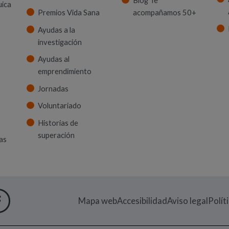
Blog Te
uica
Premios Vida Sana
acompañamos 50+
Ayudas a la
investigación
Ayudas al
emprendimiento
Jornadas
Voluntariado
Historias de
superación
as
 VENTANA)
M
UEVA VENTANA)
IN
EN NUEVA VENTANA)
UTUBE
RE EN NUEVA VENTANA)
FACEBOOK
(ABRE EN NUEVA VENTANA)
Mapa web
Accesibilidad
Aviso legal
Polít