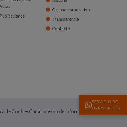
Historia
Actas
Órgano corporativo
Publicaciones
Transparencia
Contacto
SERVICIO DE
ORIENTACIÓN
(Abre en nueva v
ica de Cookies
Canal Interno de Información