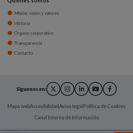
Quiénes somos
Misión, visión y valores
Historia
Órgano corporativo
Transparencia
Contacto
X TWITTER
(ABRE EN NUEVA VENT
INSTAGRAM
(ABRE EN NUEVA V
LINKEDIN
(ABRE EN NUE
YOUTUBE
(ABRE EN
FACE
(ABRE
Siguenos en:
Mapa web
Accesibilidad
Aviso legal
Política de Cookies
(Abre en nueva
Canal Interno de Información