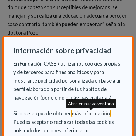
dolor de cabeza son susceptibles de mejorar si se
manejan y se realiza una educación adecuada pero, en
caso contrario, también pueden empeorar”, señala la
doctora Pozo.
Información sobre privacidad
En Fundación CASER utilizamos cookies propias
Actualmente, se dispone de diversos fármacos no
y de terceros para fines analíticos y para
sólo para el tratamiento sintomático de la migraña,
mostrarte publicidad personalizada en base a un
sino también para prevenir la aparición de nuevas
perfil elaborado a partir de tus hábitos de
crisis. Sin embargo, la migraña es una enfermedad de
navegación (por ejemplo, páginas visitadas).
difícil manejo, que precisa realizar de forma frecuente
Abre en nueva ventana
ajustes en el tratamiento y no todos los tratamientos
(Abre en nu
Si lo desea puede obtener
más información
.
funcionan de forma adecuada o son bien tolerados en
Puedes aceptar o rechazar todas las cookies
todos los pacientes. Y, en general, el tratamiento
pulsando los botones inferiores o
preventivo de la migraña esté infrautilizado y la