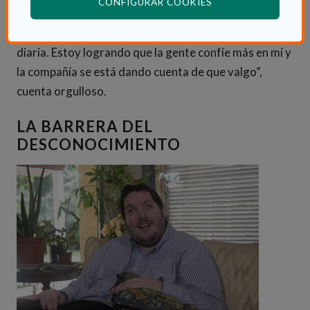
(ABRE EN VENTANA
CONFIGURAR COOKIES
dieron en la compañía lo conseguí y, a día de hoy, lo
sigo consiguiendo porque la formación es continua y
diaria. Estoy logrando que la gente confíe más en mí y
la compañía se está dando cuenta de que valgo”,
cuenta orgulloso.
LA BARRERA DEL
DESCONOCIMIENTO