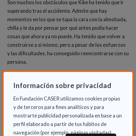
Son muchos los obstáculos que Kike ha tenido que ir
superando tras el accidente. Admite que hay
momentos en los que se tapa la cara con la almohada,
chilla y le da por pensar por qué antes podía hacer
cosas que ahora ya no puede. Ha tenido que volver a
construirse a sí mismo, pero a pesar de los esfuerzos
y las dificultades, ha conseguido reencontrarse con su
persona.
“Me gustaría que mi vida en sí no fuera el ejemplo de
Información sobre privacidad
nada ni de nadie, sino que fuera el ejemplo de que
todos valemos y todos podemos, si queremos y
En Fundación CASER utilizamos cookies propias
tenemos ganas de vivir”, dice, al tiempo que reconoce
y de terceros para fines analíticos y para
que el accidente le obligó a madurar a una velocidad
mostrarte publicidad personalizada en base a un
más rápida y a valorar lo que realmente merece la
perfil elaborado a partir de tus hábitos de
pena, además de enseñarle a “ser más persona”.
navegación (por ejemplo, páginas visitadas).